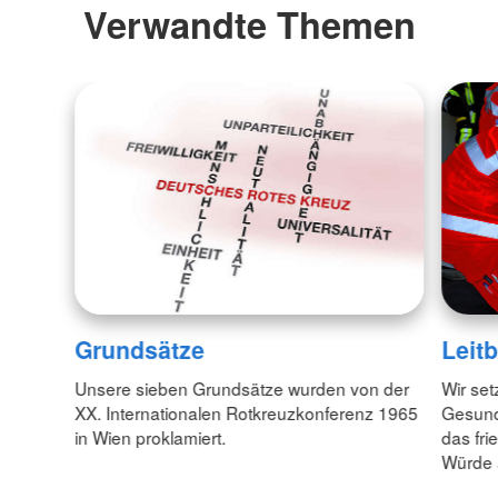
Verwandte Themen
Grundsätze
Leitb
Unsere sieben Grundsätze wurden von der
Wir set
XX. Internationalen Rotkreuzkonferenz 1965
Gesund
in Wien proklamiert.
das fr
Würde 