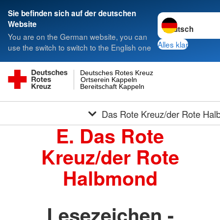
Sie befinden sich auf der deutschen
Sprache wechseln
Website
You are on the German website, you can
Alles klar
use the switch to switch to the English one
Deutsches Rotes Kreuz
Ortserein Kappeln
Bereitschaft Kappeln
Das Rote Kreuz/der Rote Ha
E. Das Rote
Kreuz/der Rote
Halbmond
Lesezeichen -