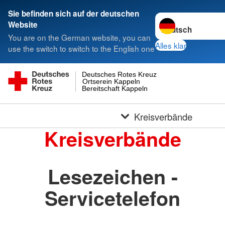
Sie befinden sich auf der deutschen
Sprache wechseln 
Website
You are on the German website, you can
Alles klar
use the switch to switch to the English one
Deutsches Rotes Kreuz
Ortserein Kappeln
Bereitschaft Kappeln
Kreisverbände
Kreisverbände
Lesezeichen -
Servicetelefon