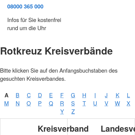
08000 365 000
Infos für Sie kostenfrei
rund um die Uhr
Rotkreuz Kreisverbände
Bitte klicken Sie auf den Anfangsbuchstaben des
gesuchten Kreisverbandes.
A
B
C
D
E
F
G
H
I
J
K
L
M
N
O
P
Q
R
S
T
U
V
W
X
Y
Z
Kreisverband
Landesv