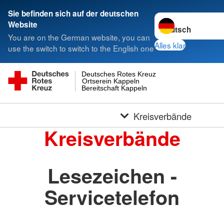
Sie befinden sich auf der deutschen
Sprache wechseln 
Website
You are on the German website, you can
Alles klar
use the switch to switch to the English one
Deutsches Rotes Kreuz
Ortserein Kappeln
Bereitschaft Kappeln
Kreisverbände
Kreisverbände
Lesezeichen -
Servicetelefon