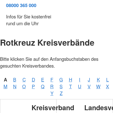
08000 365 000
Infos für Sie kostenfrei
rund um die Uhr
Rotkreuz Kreisverbände
Bitte klicken Sie auf den Anfangsbuchstaben des
gesuchten Kreisverbandes.
A
B
C
D
E
F
G
H
I
J
K
L
M
N
O
P
Q
R
S
T
U
V
W
X
Y
Z
Kreisverband
Landesv