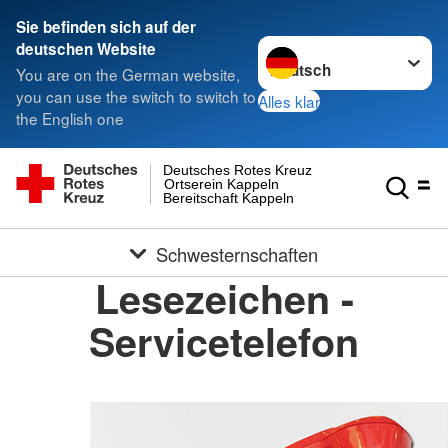
Sie befinden sich auf der
Sprache wechseln zu
deutschen Website
You are on the German website,
you can use the switch to switch to
Alles klar
the English one
Deutsches Rotes Kreuz
Ortserein Kappeln
Bereitschaft Kappeln
Schwesternschaften
Lesezeichen -
Servicetelefon