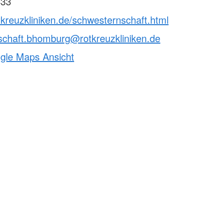
433
tkreuzkliniken.de/schwesternschaft.html
schaft.bhomburg@rotkreuzkliniken.de
ogle Maps Ansicht