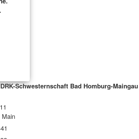
ne.
.
 DRK-Schwesternschaft Bad Homburg-Maingau
 11
 Main
441