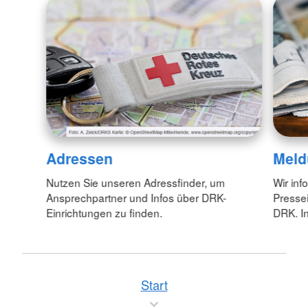
Adressen
Meld
Nutzen Sie unseren Adressfinder, um
Wir inf
Ansprechpartner und Infos über DRK-
Pressei
Einrichtungen zu finden.
DRK. In
Start