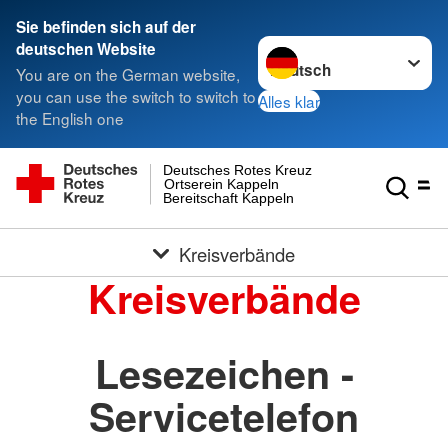
Sie befinden sich auf der
Sprache wechseln zu
deutschen Website
You are on the German website,
you can use the switch to switch to
Alles klar
the English one
Deutsches Rotes Kreuz
Ortserein Kappeln
Bereitschaft Kappeln
Kreisverbände
Kreisverbände
Lesezeichen -
Servicetelefon