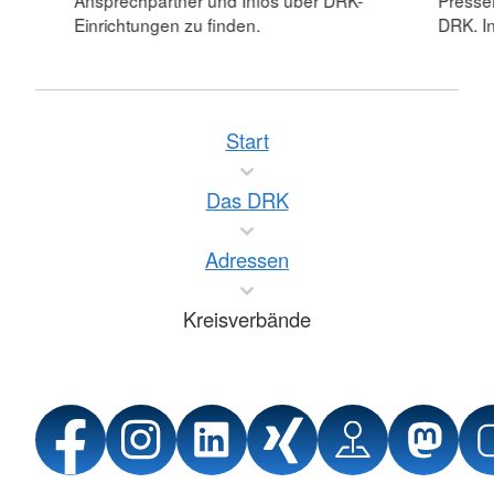
Ansprechpartner und Infos über DRK-
Pressei
Einrichtungen zu finden.
DRK. In
Start
Das DRK
Adressen
Kreisverbände