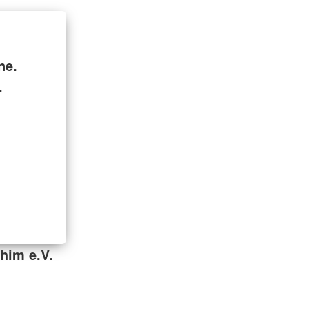
ne.
.
him e.V.