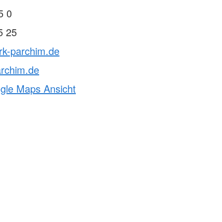
5 0
5 25
rk-parchim.de
archim.de
ogle Maps Ansicht