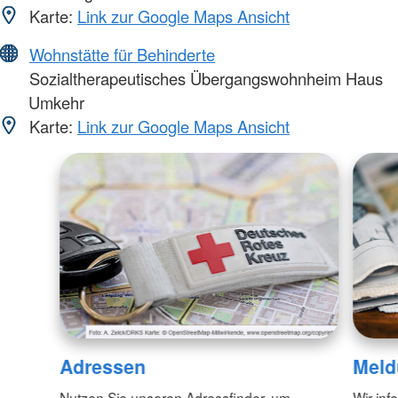
Karte:
Link zur Google Maps Ansicht
Wohnstätte für Behinderte
Sozialtherapeutisches Übergangswohnheim Haus
Umkehr
Karte:
Link zur Google Maps Ansicht
Adressen
Meld
Nutzen Sie unseren Adressfinder, um
Wir inf