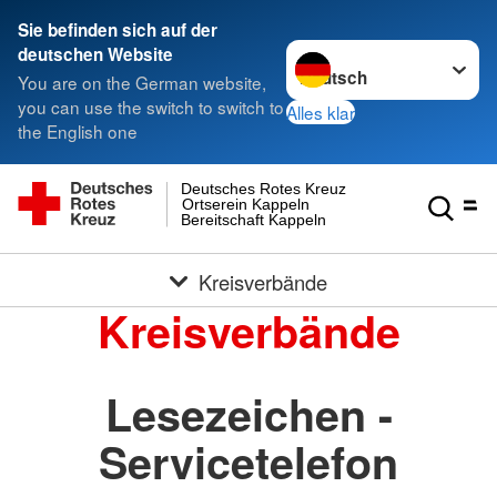
Sie befinden sich auf der
Sprache wechseln zu
deutschen Website
You are on the German website,
you can use the switch to switch to
Alles klar
the English one
Deutsches Rotes Kreuz
Ortserein Kappeln
Bereitschaft Kappeln
Kreisverbände
Kreisverbände
Lesezeichen -
Servicetelefon