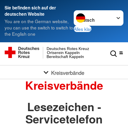
Sie befinden sich auf der
Sprache wechseln zu
deutschen Website
You are on the German website,
you can use the switch to switch to
Alles klar
the English one
Deutsches Rotes Kreuz
Ortserein Kappeln
Bereitschaft Kappeln
Kreisverbände
Kreisverbände
Lesezeichen -
Servicetelefon