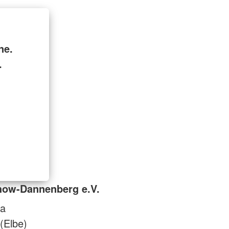
ne.
.
how-Dannenberg e.V.
 a
(Elbe)