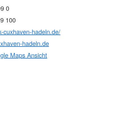
09 0
09 100
k-cuxhaven-hadeln.de/
uxhaven-hadeln.de
ogle Maps Ansicht