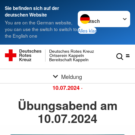
Sie befinden sich auf der
Sprache wechseln zu
deutschen Website
You are on the German website,
you can use the switch to switch to
Alles klar
the English one
Deutsches Rotes Kreuz
Ortserein Kappeln
Bereitschaft Kappeln
Meldung
10.07.2024
·
Übungsabend am
10.07.2024