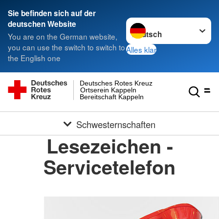
Sie befinden sich auf der
Sprache wechseln zu
deutschen Website
You are on the German website,
you can use the switch to switch to
Alles klar
the English one
Deutsches Rotes Kreuz
Ortserein Kappeln
Bereitschaft Kappeln
Schwesternschaften
Lesezeichen -
Servicetelefon