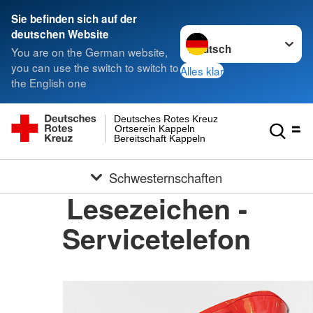
Sie befinden sich auf der
Sprache wechseln zu
deutschen Website
You are on the German website,
you can use the switch to switch to
Alles klar
the English one
Deutsches Rotes Kreuz
Ortserein Kappeln
Bereitschaft Kappeln
Schwesternschaften
Lesezeichen -
Servicetelefon