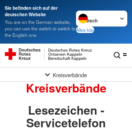
Sie befinden sich auf der
Sprache wechseln zu
deutschen Website
You are on the German website,
you can use the switch to switch to
Alles klar
the English one
Deutsches Rotes Kreuz
Ortserein Kappeln
Bereitschaft Kappeln
Kreisverbände
Kreisverbände
Lesezeichen -
Servicetelefon