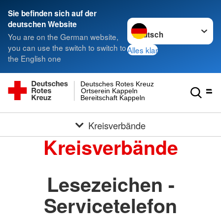
Sie befinden sich auf der
Sprache wechseln zu
deutschen Website
You are on the German website,
you can use the switch to switch to
Alles klar
the English one
Deutsches Rotes Kreuz
Ortserein Kappeln
Bereitschaft Kappeln
Kreisverbände
Kreisverbände
Lesezeichen -
Servicetelefon